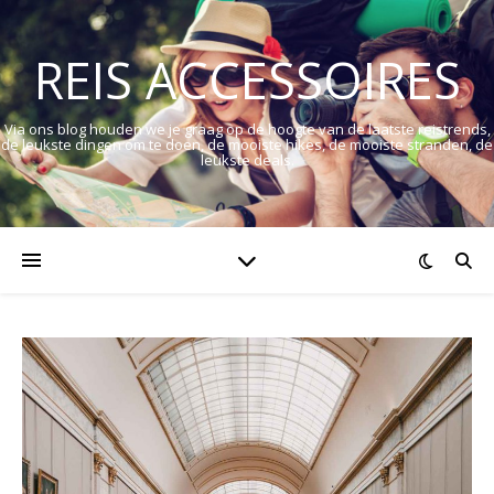
REIS ACCESSOIRES
Via ons blog houden we je graag op de hoogte van de laatste reistrends,
de leukste dingen om te doen, de mooiste hikes, de mooiste stranden, de
leukste deals.