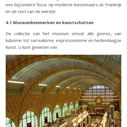
een bijzondere focus op moderne kunstenaars uit Frankrijk
en de rest van de wereld.
4.1 Museumkenmerken en kunstschatten
De collectie van het museum omvat alle genres, van
kubisme tot surrealisme, expressionisme en hedendaagse
kunst. U kunt genieten van: