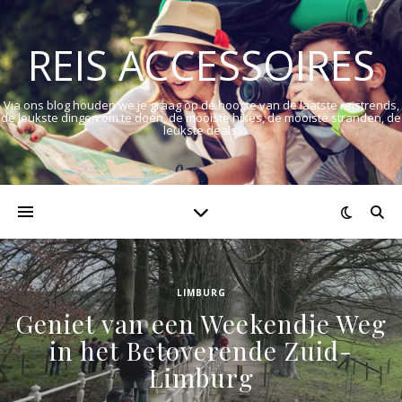
REIS ACCESSOIRES
Via ons blog houden we je graag op de hoogte van de laatste reistrends,
de leukste dingen om te doen, de mooiste hikes, de mooiste stranden, de
leukste deals.
LIMBURG
Geniet van een Weekendje Weg
in het Betoverende Zuid-
Limburg