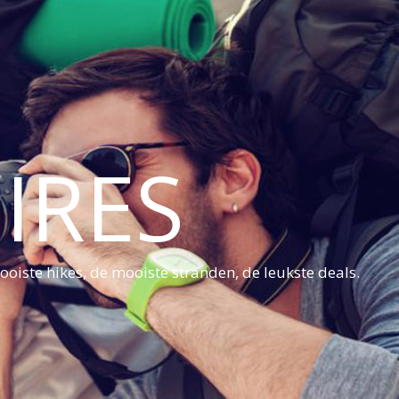
IRES
oiste hikes, de mooiste stranden, de leukste deals.