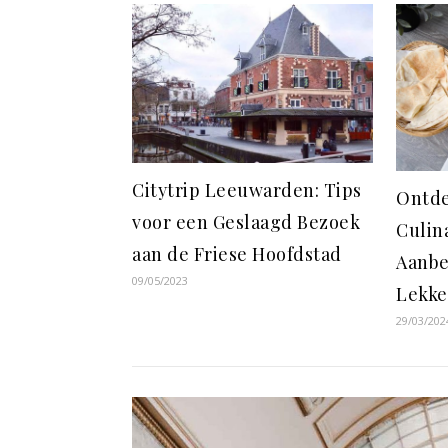
Citytrip Leeuwarden: Tips
Ontde
voor een Geslaagd Bezoek
Culin
aan de Friese Hoofdstad
Aanbe
09/05/2023
Lekke
29/03/202