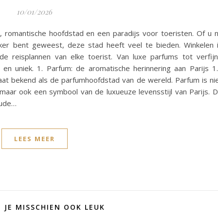
10/01/2026
 romantische hoofdstad en een paradijs voor toeristen. Of u 
ker bent geweest, deze stad heeft veel te bieden. Winkelen 
de reisplannen van elke toerist. Van luxe parfums tot verfij
s en uniek. 1. Parfum: de aromatische herinnering aan Parijs 1
taat bekend als de parfumhoofdstad van de wereld. Parfum is ni
 maar ook een symbool van de luxueuze levensstijl van Parijs. 
oude…
LEES MEER
D JE MISSCHIEN OOK LEUK