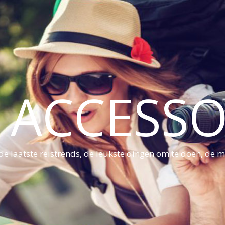
S ACCESSO
e laatste reistrends, de leukste dingen om te doen, de mo