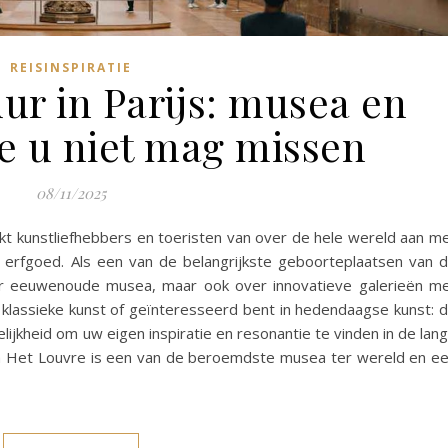
REISINSPIRATIE
ur in Parijs: musea en
ie u niet mag missen
08/11/2025
rekt kunstliefhebbers en toeristen van over de hele wereld aan m
rele erfgoed. Als een van de belangrijkste geboorteplaatsen van 
over eeuwenoude musea, maar ook over innovatieve galerieën m
n klassieke kunst of geïnteresseerd bent in hedendaagse kunst: 
lijkheid om uw eigen inspiratie en resonantie te vinden in de lan
um Het Louvre is een van de beroemdste musea ter wereld en e