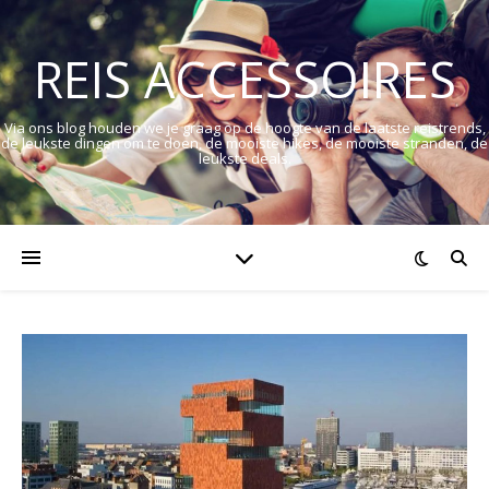
REIS ACCESSOIRES
Via ons blog houden we je graag op de hoogte van de laatste reistrends,
de leukste dingen om te doen, de mooiste hikes, de mooiste stranden, de
leukste deals.