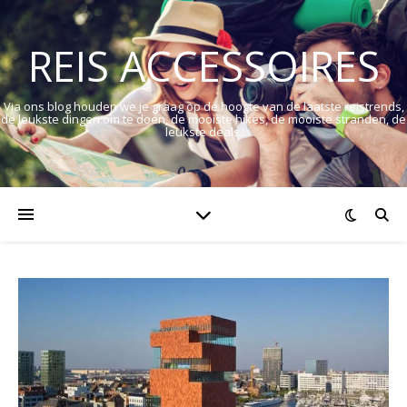
REIS ACCESSOIRES
Via ons blog houden we je graag op de hoogte van de laatste reistrends,
de leukste dingen om te doen, de mooiste hikes, de mooiste stranden, de
leukste deals.