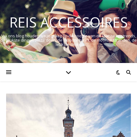
REIS ACCESSOIRES
Via ons blog houden we je graag op de hoogte van de laatste reistrends,
de leukste dingen om te doen, de mooiste hikes, de mooiste stranden, de
leukste deals.