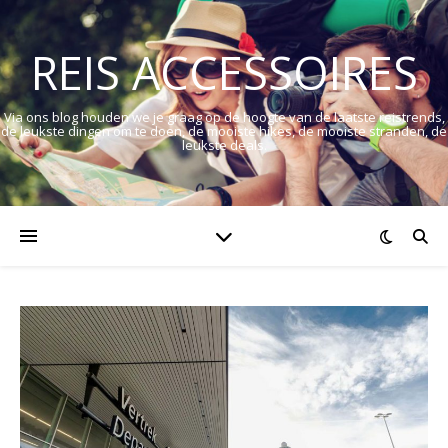
REIS ACCESSOIRES
Via ons blog houden we je graag op de hoogte van de laatste reistrends,
de leukste dingen om te doen, de mooiste hikes, de mooiste stranden, de
leukste deals.