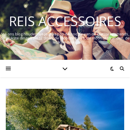
REIS ACCESSOIRES
Via ons blog houden we je graag op de hoogte van de laatste reistrends,
de leukste dingen om te doen, de mooiste hikes, de mooiste stranden, de
leukste deals.