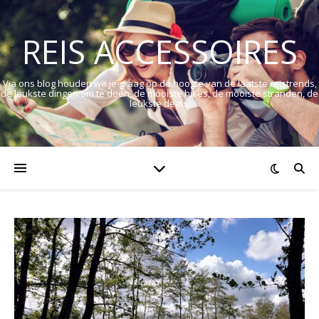
REIS ACCESSOIRES
Via ons blog houden we je graag op de hoogte van de laatste reistrends,
de leukste dingen om te doen, de mooiste hikes, de mooiste stranden, de
leukste deals.