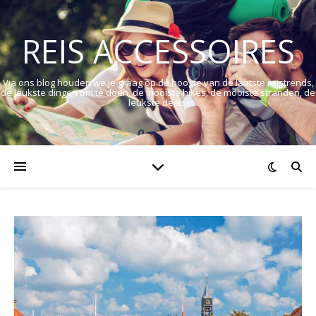
REIS ACCESSOIRES
Via ons blog houden we je graag op de hoogte van de laatste reistrends,
de leukste dingen om te doen, de mooiste hikes, de mooiste stranden, de
leukste deals.