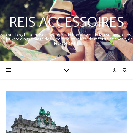
REIS ACCESSOIRES
Via ons blog houden we je graag op de hoogte van de laatste reistrends,
de leukste dingen om te doen, de mooiste hikes, de mooiste stranden, de
leukste deals.