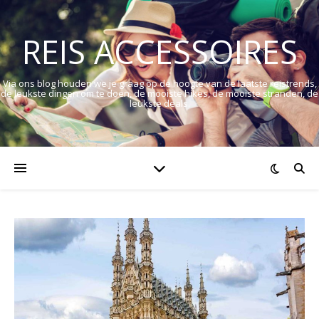
REIS ACCESSOIRES
Via ons blog houden we je graag op de hoogte van de laatste reistrends,
de leukste dingen om te doen, de mooiste hikes, de mooiste stranden, de
leukste deals.