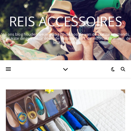
REIS ACCESSOIRES
Via ons blog houden we je graag op de hoogte van de laatste reistrends,
de leukste dingen om te doen, de mooiste hikes, de mooiste stranden, de
leukste deals.