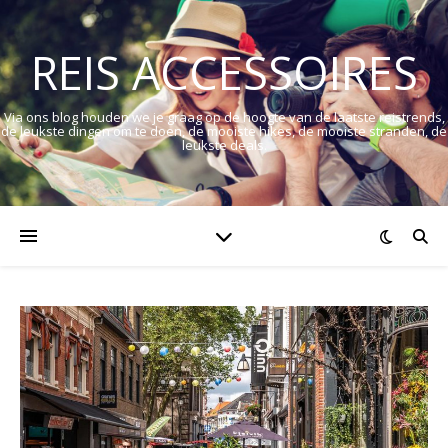
REIS ACCESSOIRES
Via ons blog houden we je graag op de hoogte van de laatste reistrends,
de leukste dingen om te doen, de mooiste hikes, de mooiste stranden, de
leukste deals.