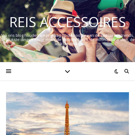
REIS ACCESSOIRES
Via ons blog houden we je graag op de hoogte van de laatste reistrends,
de leukste dingen om te doen, de mooiste hikes, de mooiste stranden, de
leukste deals.