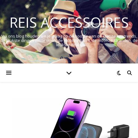
REIS ACCESSOIRES
Via ons blog houden we je graag op de hoogte van de laatste reistrends,
de leukste dingen om te doen, de mooiste hikes, de mooiste stranden, de
leukste deals.