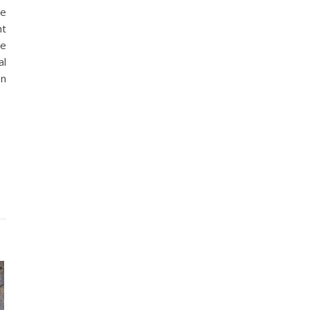
ze
ht
de
al
en