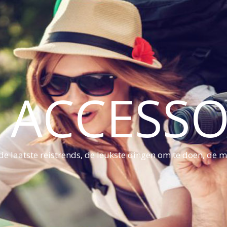
S ACCESSO
e laatste reistrends, de leukste dingen om te doen, de mo