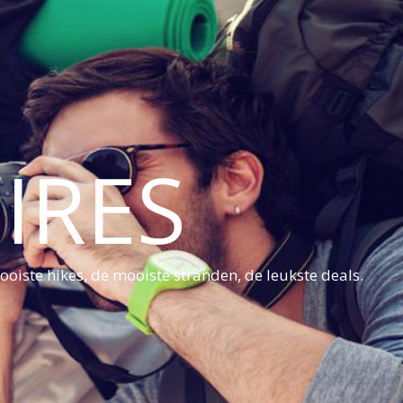
IRES
oiste hikes, de mooiste stranden, de leukste deals.