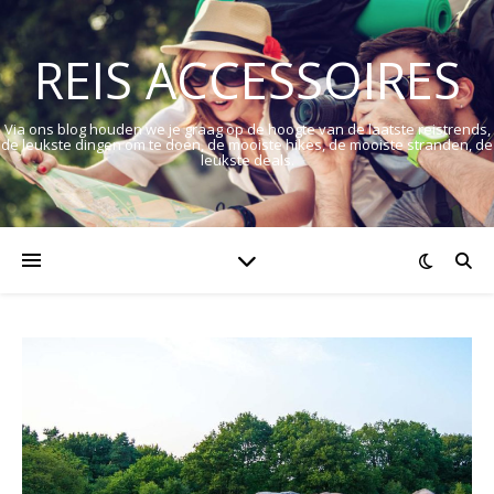
REIS ACCESSOIRES
Via ons blog houden we je graag op de hoogte van de laatste reistrends,
de leukste dingen om te doen, de mooiste hikes, de mooiste stranden, de
leukste deals.