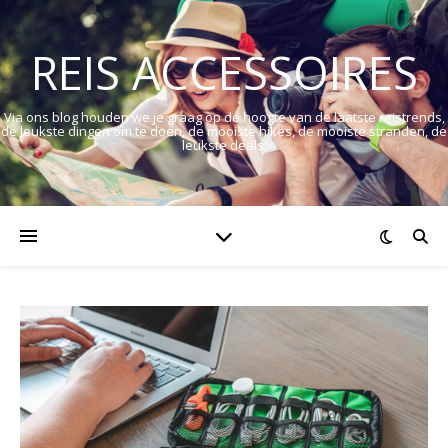
REIS ACCESSOIRES
Via ons blog houden we je graag op de hoogte van de laatste reistrends,
de leukste dingen om te doen, de mooiste hikes, de mooiste stranden, de
leukste deals.