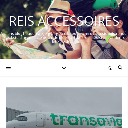
REIS ACCESSOIRES
Via ons blog houden we je graag op de hoogte van de laatste reistrends,
de leukste dingen om te doen, de mooiste hikes, de mooiste stranden, de
leukste deals.