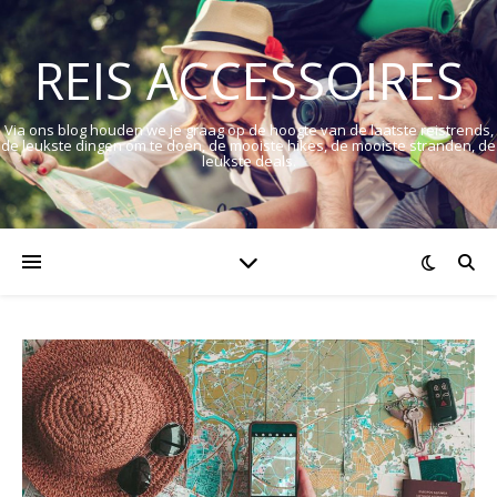
REIS ACCESSOIRES
Via ons blog houden we je graag op de hoogte van de laatste reistrends,
de leukste dingen om te doen, de mooiste hikes, de mooiste stranden, de
leukste deals.