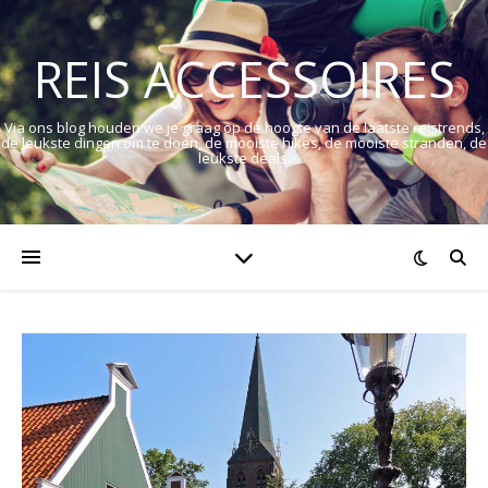
REIS ACCESSOIRES
Via ons blog houden we je graag op de hoogte van de laatste reistrends,
de leukste dingen om te doen, de mooiste hikes, de mooiste stranden, de
leukste deals.