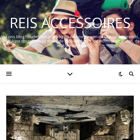
REIS ACCESSOIRES
Via ons blog houden we je graag op de hoogte van de laatste reistrends,
de leukste dingen om te doen, de mooiste hikes, de mooiste stranden, de
leukste deals.