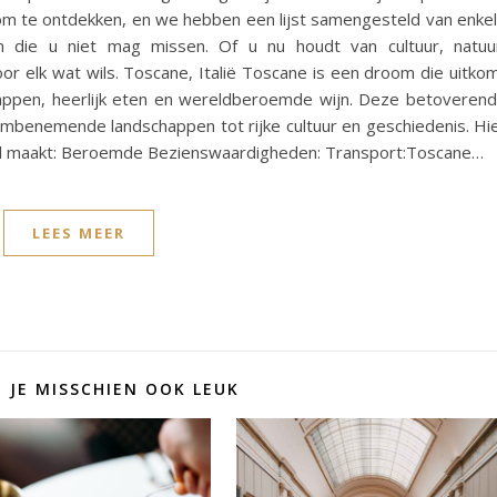
n om te ontdekken, en we hebben een lijst samengesteld van enke
die u niet mag missen. Of u nu houdt van cultuur, natuu
or elk wat wils. Toscane, Italië Toscane is een droom die uitko
chappen, heerlijk eten en wereldberoemde wijn. Deze betoveren
adembenemende landschappen tot rijke cultuur en geschiedenis. Hi
iaal maakt: Beroemde Bezienswaardigheden: Transport:Toscane…
LEES MEER
D JE MISSCHIEN OOK LEUK