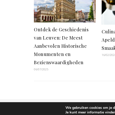
Ontdek de Geschiedenis
Culin
van Leuven: De Meest
Apeld
Aanbevolen Historische
Smaa
Monumenten en
16/02/202
Bezienswaardigheden
06/07/2025
We gebruiken cookies om je de
Ashe thema door
WP Royal
.
Je kunt meer informatie vinde