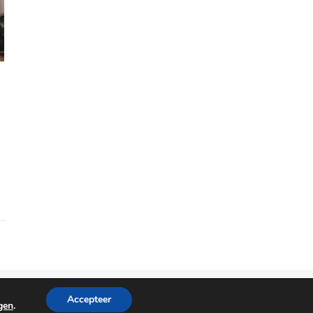
2026 © reisaccessoires.com
Accepteer
ngen
.