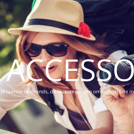
S ACCESSO
e laatste reistrends, de leukste dingen om te doen, de mo