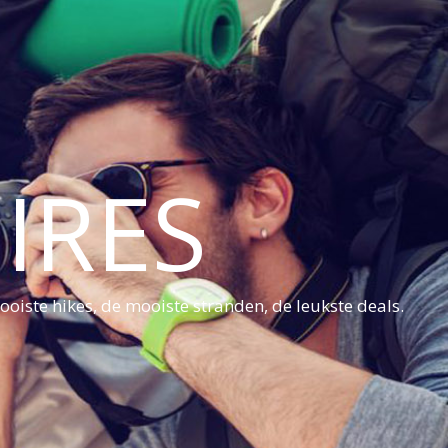
IRES
oiste hikes, de mooiste stranden, de leukste deals.