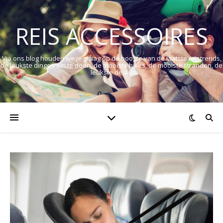
REIS ACCESSOIRES
Via ons blog houden we je graag op de hoogte van de laatste reistrends,
de leukste dingen om te doen, de mooiste hikes, de mooiste stranden, de
leukste deals.