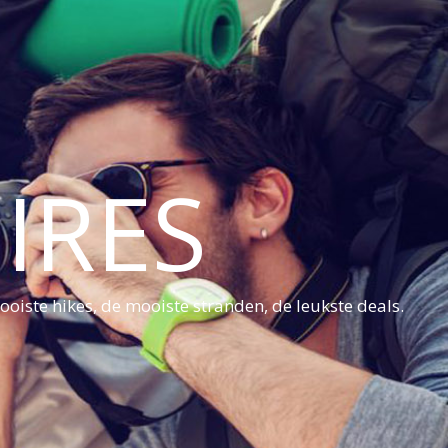
IRES
oiste hikes, de mooiste stranden, de leukste deals.