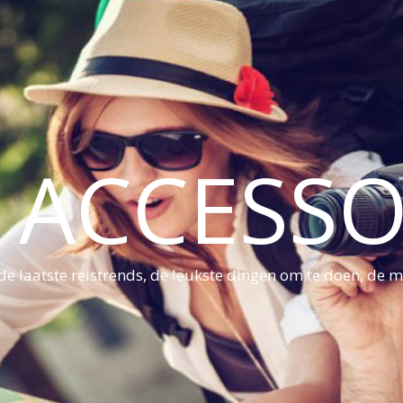
S ACCESSO
e laatste reistrends, de leukste dingen om te doen, de mo