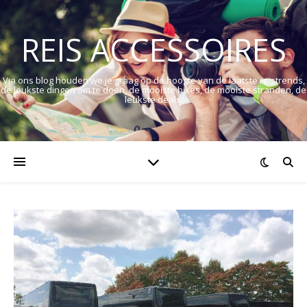
REIS ACCESSOIRES
Via ons blog houden we je graag op de hoogte van de laatste reistrends,
de leukste dingen om te doen, de mooiste hikes, de mooiste stranden, de
leukste deals.