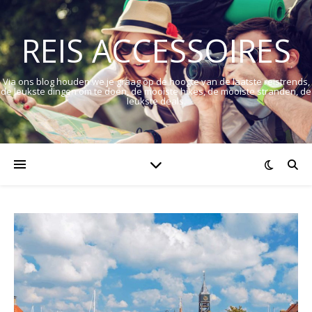
REIS ACCESSOIRES
Via ons blog houden we je graag op de hoogte van de laatste reistrends,
de leukste dingen om te doen, de mooiste hikes, de mooiste stranden, de
leukste deals.