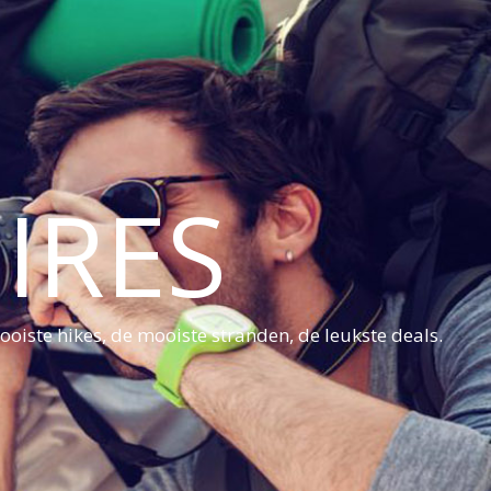
IRES
oiste hikes, de mooiste stranden, de leukste deals.