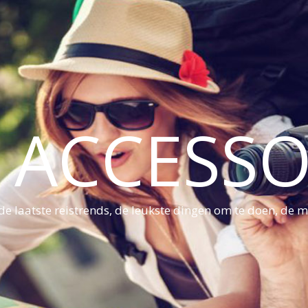
S ACCESSO
e laatste reistrends, de leukste dingen om te doen, de mo