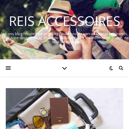
REIS ACCESSOIRES
Via ons blog houden we je graag op de hoogte van de laatste reistrends,
de leukste dingen om te doen, de mooiste hikes, de mooiste stranden, de
leukste deals.