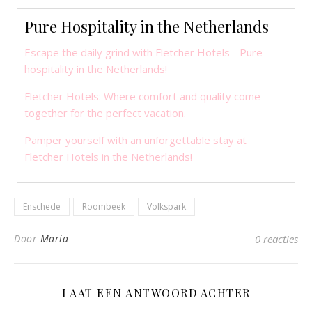
Pure Hospitality in the Netherlands
Escape the daily grind with Fletcher Hotels - Pure
hospitality in the Netherlands!
Fletcher Hotels: Where comfort and quality come
together for the perfect vacation.
Pamper yourself with an unforgettable stay at
Fletcher Hotels in the Netherlands!
Enschede
Roombeek
Volkspark
Door
Maria
0 reacties
LAAT EEN ANTWOORD ACHTER