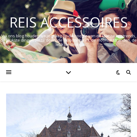
REIS ACCESSOIRES
Via ons blog houden we je graag op de hoogte van de laatste reistrends,
de leukste dingen om te doen, de mooiste hikes, de mooiste stranden, de
leukste deals.