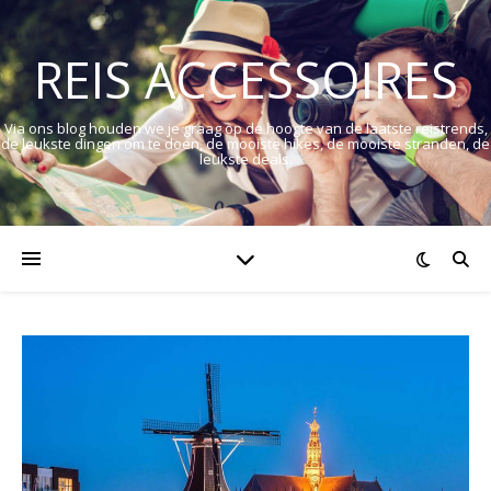
REIS ACCESSOIRES
Via ons blog houden we je graag op de hoogte van de laatste reistrends,
de leukste dingen om te doen, de mooiste hikes, de mooiste stranden, de
leukste deals.