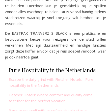
te houden. Hierdoor kun je gemakkelijk bij je spullen
zonder alles overhoop te halen. Dit is vooral handig tijdens
stadsreizen waarbij je snel toegang wilt hebben tot je
essentials.
De EASTPAK TRANVERZ S BLACK is een praktische en
betrouwbare keuze voor reizigers die de stad willen
verkennen. Met zijn duurzaamheid en handige functies
zorgt deze koffer ervoor dat je reis soepel verloopt, waar
je ook naartoe gaat.
Pure Hospitality in the Netherlands
Escape the daily grind with Fletcher Hotels - Pure
hospitality in the Netherlands!
Fletcher Hotels: Where comfort and quality come
together for the perfect vacation.
Pamper yourself with an unforgettable stay at