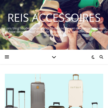
REIS ACCESSOIRES
Via ons blog houden we je graag op de hoogte van de laatste reistrends,
de leukste dingen om te doen, de mooiste hikes, de mooiste stranden, de
leukste deals.