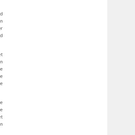
rd
jn
er
id
et
en
le
le
je
te
te
et
en