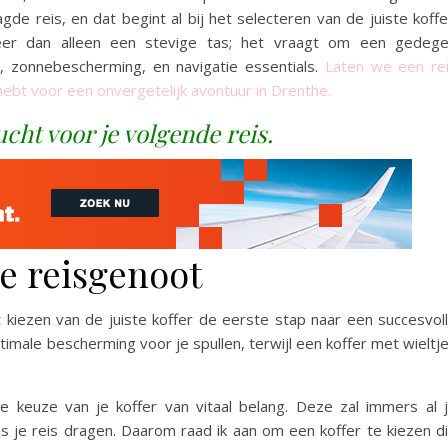
gde reis, en dat begint al bij het selecteren van de juiste koffe
eer dan alleen een stevige tas; het vraagt om een gedeg
ng, zonnebescherming, en navigatie essentials.
Laten we een re
hebt voor een onvergetelijk avontuur in Drenthe.
cht voor je volgende reis.
le reisgenoot
 kiezen van de juiste koffer de eerste stap naar een succesvol
timale bescherming voor je spullen, terwijl een koffer met wieltj
e keuze van je koffer van vitaal belang. Deze zal immers al 
s je reis dragen. Daarom raad ik aan om een koffer te kiezen d