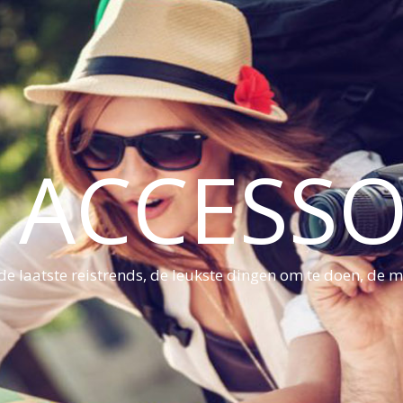
S ACCESSO
e laatste reistrends, de leukste dingen om te doen, de mo