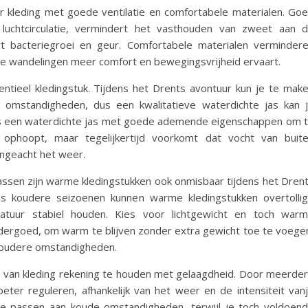
or kleding met goede ventilatie en comfortabele materialen. Go
uchtcirculatie, vermindert het vasthouden van zweet aan 
rt bacteriegroei en geur. Comfortabele materialen verminder
ge wandelingen meer comfort en bewegingsvrijheid ervaart.
ntieel kledingstuk. Tijdens het Drents avontuur kun je te mak
 omstandigheden, dus een kwalitatieve waterdichte jas kan 
es een waterdichte jas met goede ademende eigenschappen om 
phoopt, maar tegelijkertijd voorkomt dat vocht van buit
 ongeacht het weer.
assen zijn warme kledingstukken ook onmisbaar tijdens het Dren
ns koudere seizoenen kunnen warme kledingstukken overtolli
tuur stabiel houden. Kies voor lichtgewicht en toch war
ndergoed, om warm te blijven zonder extra gewicht toe te voege
koudere omstandigheden.
en van kleding rekening te houden met gelaagdheid. Door meerde
eter reguleren, afhankelijk van het weer en de intensiteit van
an te passen aan koude omstandigheden, terwijl je toch voldoen