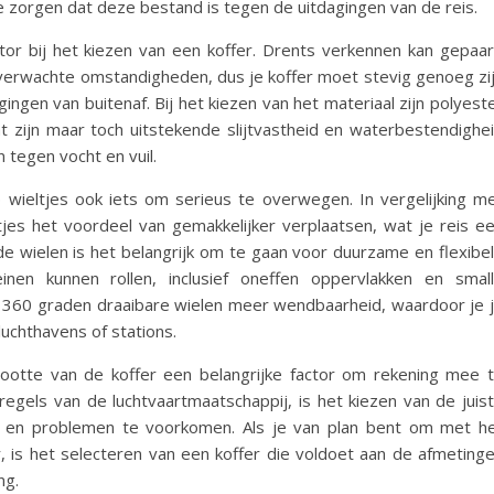
e zorgen dat deze bestand is tegen de uitdagingen van de reis.
tor bij het kiezen van een koffer. Drents verkennen kan gepaa
nverwachte omstandigheden, dus je koffer moet stevig genoeg zi
ngen van buitenaf. Bij het kiezen van het materiaal zijn polyest
t zijn maar toch uitstekende slijtvastheid en waterbestendighe
 tegen vocht en vuil.
wieltjes ook iets om serieus te overwegen. In vergelijking m
ltjes het voordeel van gemakkelijker verplaatsen, wat je reis e
de wielen is het belangrijk om te gaan voor duurzame en flexibe
inen kunnen rollen, inclusief oneffen oppervlakken en smal
 360 graden draaibare wielen meer wendbaarheid, waardoor je 
luchthavens of stations.
otte van de koffer een belangrijke factor om rekening mee 
 regels van de luchtvaartmaatschappij, is het kiezen van de juis
n en problemen te voorkomen. Als je van plan bent om met h
ur, is het selecteren van een koffer die voldoet aan de afmeting
ng.