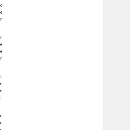
ed
de
en
en
je
te
en
ts
ge
me
n,
re
je
de