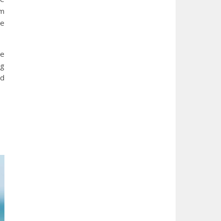
om
de
de
ng
jd