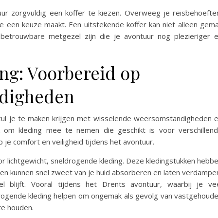
r zorgvuldig een koffer te kiezen. Overweeg je reisbehoefte
e een keuze maakt. Een uitstekende koffer kan niet alleen gem
betrouwbare metgezel zijn die je avontuur nog plezieriger 
ng: Voorbereid op
ndigheden
zul je te maken krijgen met wisselende weersomstandigheden 
jk om kleding mee te nemen die geschikt is voor verschillen
 je comfort en veiligheid tijdens het avontuur.
or lichtgewicht, sneldrogende kleding. Deze kledingstukken hebb
en kunnen snel zweet van je huid absorberen en laten verdampe
 blijft. Vooral tijdens het Drents avontuur, waarbij je ve
ldrogende kleding helpen om ongemak als gevolg van vastgehoud
 te houden.