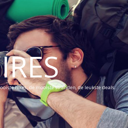
IRES
oiste hikes, de mooiste stranden, de leukste deals.