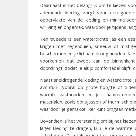
Daarnaast is het belangrijk om te kiezen vo
ademende kleding zorgt voor een goede l
oppervlakte van de kleding en minimalisee
wrijving en ongemak, waardoor je tijdens lan
Ten tweede is een waterdichte jas een esse
krijgen met regenbuien, sneeuw of mistige
beschermen en je lichaam droog houden. Ki
voorkomen dat zweet aan de binnenkant o
doordringt, zodat je altijd comfortabel blijft,
Naast sneldrogende kleding en waterdichte j
avontuur. Vooral op grote hoogte of tijde
warmte vasthouden en je lichaamstempera
materialen, zoals donsjassen of thermisch o
waardoor je gemakkelijker kunt omgaan met
Bovendien is het verstandig om bij het kiez
lagen kleding te dragen, kun je de warmte b
activiteiten. Dit stelt je in staat om je a