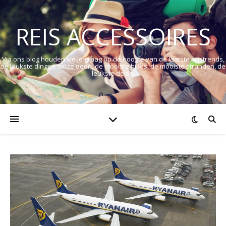
REIS ACCESSOIRES
Via ons blog houden we je graag op de hoogte van de laatste reistrends,
de leukste dingen om te doen, de mooiste hikes, de mooiste stranden, de
leukste deals.