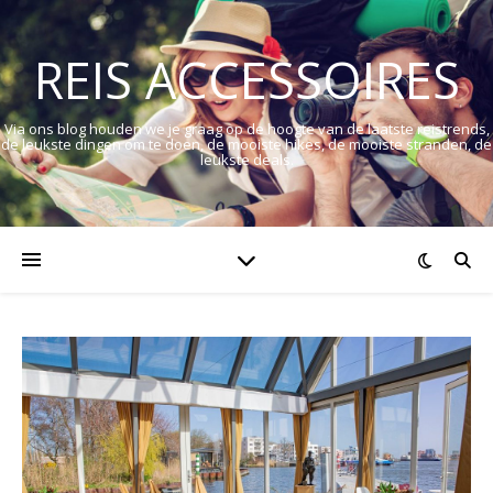
REIS ACCESSOIRES
Via ons blog houden we je graag op de hoogte van de laatste reistrends,
de leukste dingen om te doen, de mooiste hikes, de mooiste stranden, de
leukste deals.