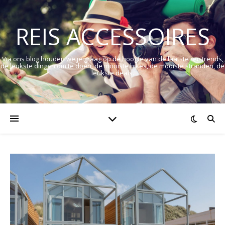
REIS ACCESSOIRES
Via ons blog houden we je graag op de hoogte van de laatste reistrends,
de leukste dingen om te doen, de mooiste hikes, de mooiste stranden, de
leukste deals.