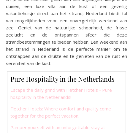
duinen, een luxe villa aan de kust of een gezellig
vakantiehuisje direct aan het strand, Nederland biedt tal
van mogelijkheden voor een onvergetelijk weekend aan
zee. Geniet van de natuurlijke schoonheid, de frisse
zeelucht en de ontspannen sfeer die deze
strandbestemmingen te bieden hebben. Een weekend aan
het strand in Nederland is de perfecte manier om te
ontsnappen aan de drukte en te genieten van de rust en
sereniteit van de kust.
Pure Hospitality in the Netherlands
Escape the daily grind with Fletcher Hotels - Pure
hospitality in the Netherlands!
Fletcher Hotels: Where comfort and quality come
together for the perfect vacation.
Pamper yourself with an unforgettable stay at