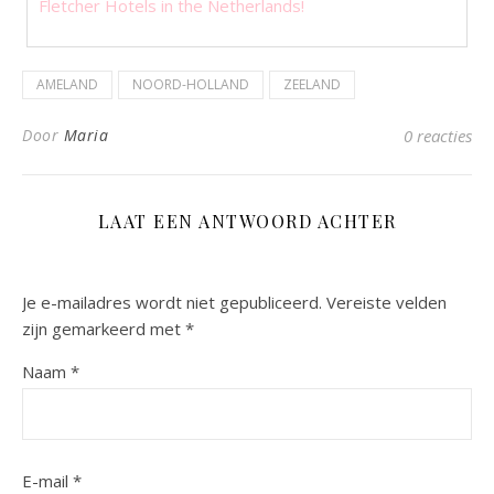
Fletcher Hotels in the Netherlands!
AMELAND
NOORD-HOLLAND
ZEELAND
Door
Maria
0 reacties
LAAT EEN ANTWOORD ACHTER
Je e-mailadres wordt niet gepubliceerd.
Vereiste velden
zijn gemarkeerd met
*
Naam
*
E-mail
*