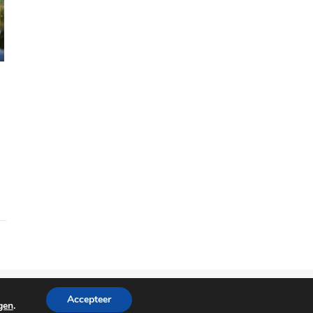
2026 © reisaccessoires.com
Accepteer
ngen
.