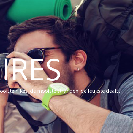
IRES
oiste hikes, de mooiste stranden, de leukste deals.