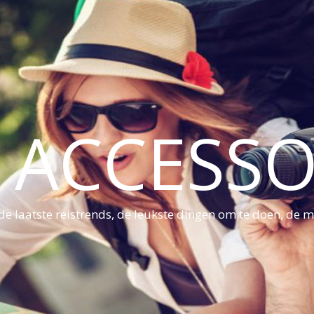
S ACCESSO
e laatste reistrends, de leukste dingen om te doen, de mo