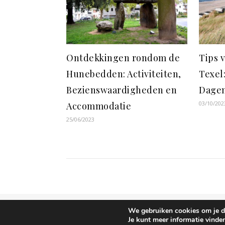
Ontdekkingen rondom de
Tips 
Hunebedden: Activiteiten,
Texel:
Bezienswaardigheden en
Dage
03/10/202
Accommodatie
25/06/2023
We gebruiken cookies om je de
Ashe thema door
WP Royal
.
Je kunt meer informatie vinde