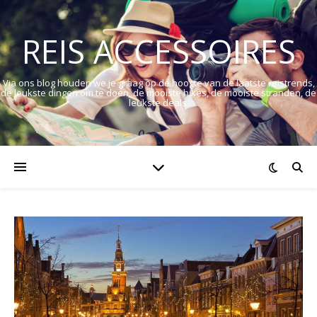
REIS ACCESSOIRES
Via ons blog houden we je graag op de hoogte van de laatste reistrends,
de leukste dingen om te doen, de mooiste hikes, de mooiste stranden, de
leukste deals.