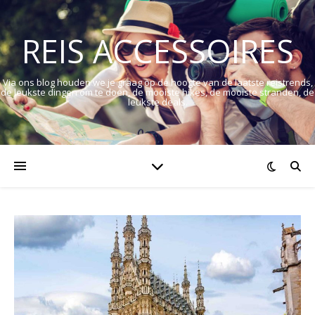
REIS ACCESSOIRES
Via ons blog houden we je graag op de hoogte van de laatste reistrends,
de leukste dingen om te doen, de mooiste hikes, de mooiste stranden, de
leukste deals.