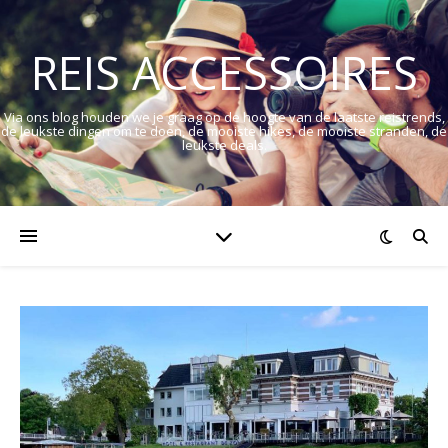
REIS ACCESSOIRES
Via ons blog houden we je graag op de hoogte van de laatste reistrends,
de leukste dingen om te doen, de mooiste hikes, de mooiste stranden, de
leukste deals.