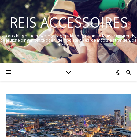
REIS ACCESSOIRES
Via ons blog houden we je graag op de hoogte van de laatste reistrends,
de leukste dingen om te doen, de mooiste hikes, de mooiste stranden, de
leukste deals.