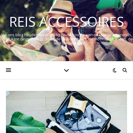
REIS ACCESSOIRES
Via ons blog houden we je graag op de hoogte van de laatste reistrends,
de leukste dingen om te doen, de mooiste hikes, de mooiste stranden, de
leukste deals.