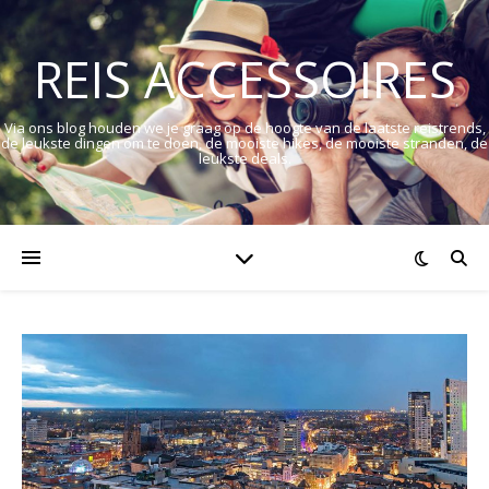
REIS ACCESSOIRES
Via ons blog houden we je graag op de hoogte van de laatste reistrends,
de leukste dingen om te doen, de mooiste hikes, de mooiste stranden, de
leukste deals.