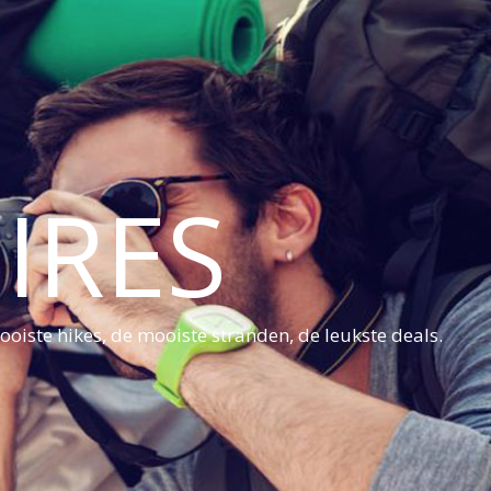
IRES
oiste hikes, de mooiste stranden, de leukste deals.