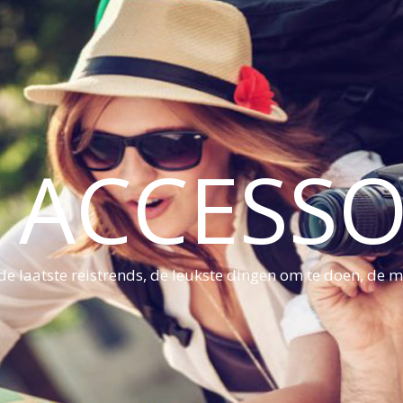
S ACCESSO
e laatste reistrends, de leukste dingen om te doen, de mo