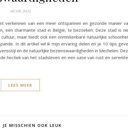
16/06/2025
 het verkennen van een meer ontspannen en gezonde manier v
n, een charmante stad in België, te bezoeken. Deze stad is ni
 cultuur, maar biedt ook een onmiskenbare natuurlijke schoonhe
ande. In dit artikel wil ik mijn ervaring delen en je 10 tips gev
vensstijl en de natuurlijke bezienswaardigheden in Mechelen. De
n de hectiek van het stadsleven en een oase van rust en serenite
LEES MEER
D JE MISSCHIEN OOK LEUK