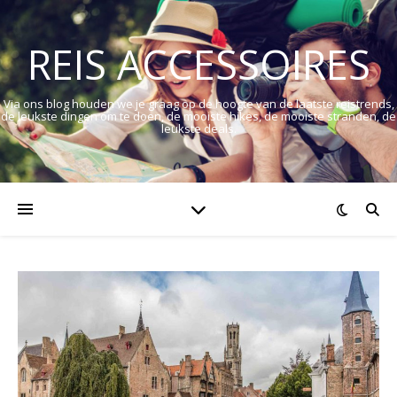
REIS ACCESSOIRES
Via ons blog houden we je graag op de hoogte van de laatste reistrends,
de leukste dingen om te doen, de mooiste hikes, de mooiste stranden, de
leukste deals.