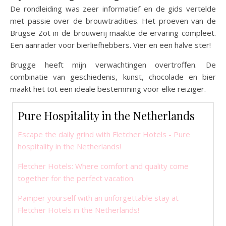
De rondleiding was zeer informatief en de gids vertelde
met passie over de brouwtradities. Het proeven van de
Brugse Zot in de brouwerij maakte de ervaring compleet.
Een aanrader voor bierliefhebbers. Vier en een halve ster!
Brugge heeft mijn verwachtingen overtroffen. De
combinatie van geschiedenis, kunst, chocolade en bier
maakt het tot een ideale bestemming voor elke reiziger.
Pure Hospitality in the Netherlands
Escape the daily grind with Fletcher Hotels - Pure
hospitality in the Netherlands!
Fletcher Hotels: Where comfort and quality come
together for the perfect vacation.
Pamper yourself with an unforgettable stay at
Fletcher Hotels in the Netherlands!