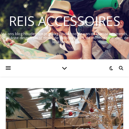
REIS ACCESSOIRES
Via ons blog houden we je graag op de hoogte van de laatste reistrends,
de leukste dingen om te doen, de mooiste hikes, de mooiste stranden, de
leukste deals.